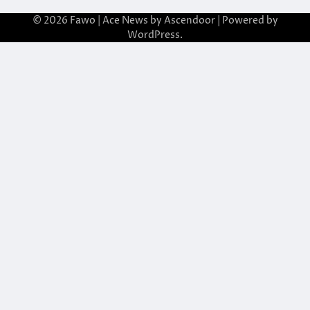
© 2026
Fawo
| Ace News by
Ascendoor
| Powered by
WordPress
.