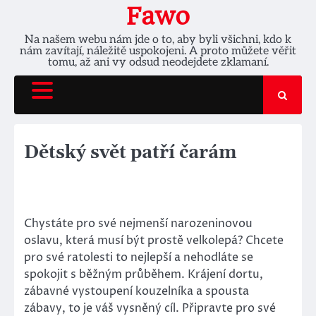
Skip
Fawo
to
Na našem webu nám jde o to, aby byli všichni, kdo k
content
nám zavítají, náležitě uspokojeni. A proto můžete věřit
tomu, až ani vy odsud neodejdete zklamaní.
Dětský svět patří čarám
Chystáte pro své nejmenší narozeninovou
oslavu, která musí být prostě velkolepá? Chcete
pro své ratolesti to nejlepší a nehodláte se
spokojit s běžným průběhem. Krájení dortu,
zábavné vystoupení
kouzelníka
a spousta
zábavy, to je váš vysněný cíl. Připravte pro své