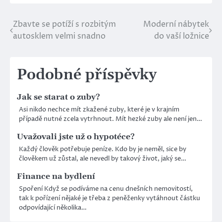
Zbavte se potíží s rozbitým
Moderní nábytek
Navigace
autosklem velmi snadno
do vaší ložnice
pro
příspěvek
Podobné příspěvky
Jak se starat o zuby?
Asi nikdo nechce mít zkažené zuby, které je v krajním
případě nutné zcela vytrhnout. Mít hezké zuby ale není jen…
Uvažovali jste už o hypotéce?
Každý člověk potřebuje peníze. Kdo by je neměl, sice by
člověkem už zůstal, ale nevedl by takový život, jaký se…
Finance na bydlení
Spoření Když se podíváme na cenu dnešních nemovitostí,
tak k pořízení nějaké je třeba z peněženky vytáhnout částku
odpovídající několika…