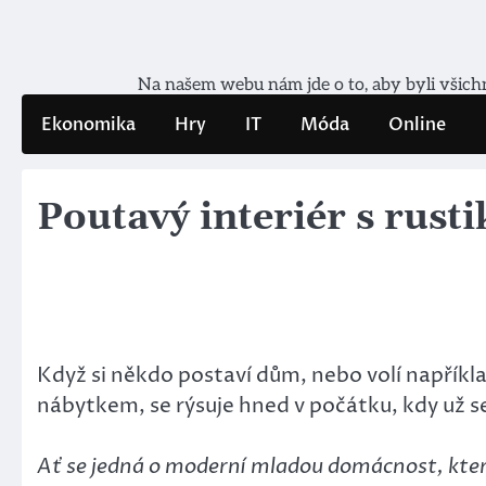
Skip
to
content
Na našem webu nám jde o to, aby byli všichni
Ekonomika
Hry
IT
Móda
Online
Poutavý interiér s rus
Když si někdo postaví dům, nebo volí napříkl
nábytkem, se rýsuje hned v počátku, kdy už s
Ať se jedná o moderní mladou domácnost, které