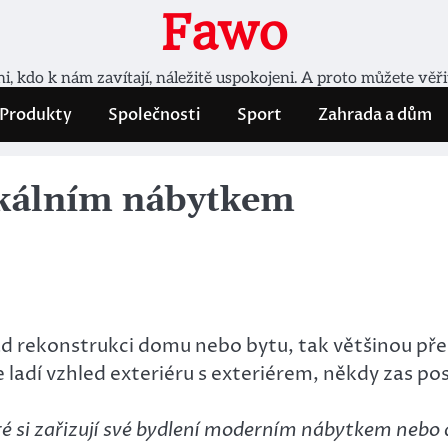
Fawo
, kdo k nám zavítají, náležitě uspokojeni. A proto můžete věř
Produkty
Společnosti
Sport
Zahrada a dům
tikálním nábytkem
ad rekonstrukci domu nebo bytu, tak většinou př
e ladí vzhled exteriéru s exteriérem, někdy zas p
 si zařizují své bydlení moderním nábytkem nebo do