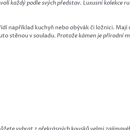
volí každý podle svých představ. Luxusní kolekce r
zařídí například kuchyň nebo obývák či ložnici. Ma
uto stěnou v souladu.
Protože kámen je přírodní ma
ůžete vybrat z překrásných kousků velmi zajímavé