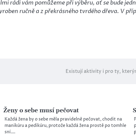
lmi rádi vám pomůžeme při výběru, ať se bude jedna
vyroben ručně a z překrásného tvrdého dřeva. V příp
Existují aktivity i pro ty, kte
Ženy o sebe musí pečovat
S
Každá žena by o sebe měla pravidelně pečovat, chodit na
P
manikúru a pedikúru, protože každá žena prostě po tomhle
p
sní.…