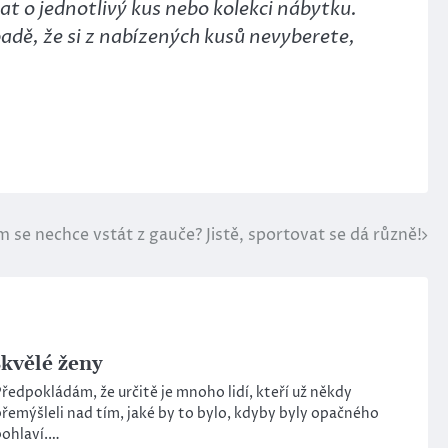
t o jednotlivý kus nebo kolekci nábytku.
adě, že si z nabízených kusů nevyberete,
rým se nechce vstát z gauče? Jistě, sportovat se dá různě!
kvělé ženy
ředpokládám, že určitě je mnoho lidí, kteří už někdy
řemýšleli nad tím, jaké by to bylo, kdyby byly opačného
pohlaví.…