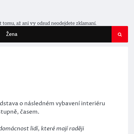
it tomu, až ani vy odsud neodejdete zklamaní.
Žena
edstava o následném vybavení interiéru
ostupně, časem.
mácnost lidí, které mají raději