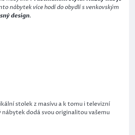
nto nábytek více hodí do obydlí s venkovským
ásný design
.
ální stolek z masívu a k tomu i televizní
ný nábytek dodá svou originalitou vašemu