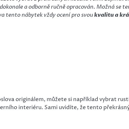
je dokonale a odborně ručně opracován. Možná se te
va tento nábytek vždy ocení pro svou
kvalitu a kr
ova originálem, můžete si například vybrat rustik
derního interiéru. Sami uvidíte, že tento překrás