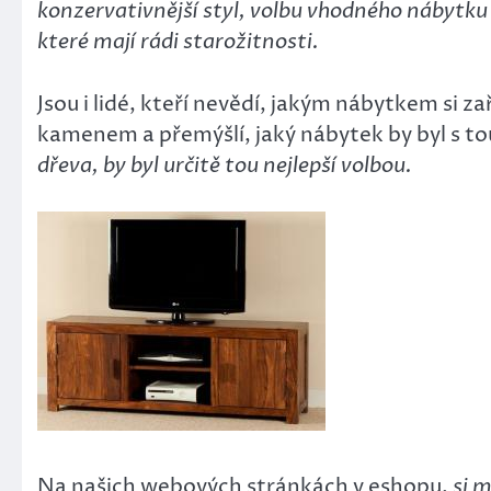
konzervativnější styl, volbu vhodného nábytku 
které mají rádi starožitnosti.
Jsou i lidé, kteří nevědí, jakým nábytkem si 
kamenem a přemýšlí, jaký nábytek by byl s to
dřeva, by byl určitě tou nejlepší volbou.
Na našich webových stránkách v eshopu,
si
m