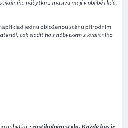
ustikálního nábytku z masivu
mají v oblibě i lidé,
jí například jednu obloženou stěnu přírodním
teriál, tak sladit ho s nábytkem z kvalitního
ho nábytku v
rustikálním stylu.
Každý kus je