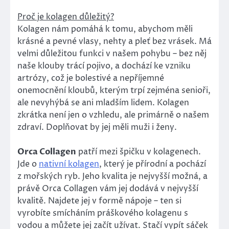
Proč je kolagen důležitý?
Kolagen nám pomáhá k tomu, abychom měli
krásné a pevné vlasy, nehty a pleť bez vrásek. Má
velmi důležitou funkci v našem pohybu – bez něj
naše klouby trácí pojivo, a dochází ke vzniku
artrózy, což je bolestivé a nepříjemné
onemocnění kloubů, kterým trpí zejména senioři,
ale nevyhýbá se ani mladším lidem. Kolagen
zkrátka není jen o vzhledu, ale primárně o našem
zdraví. Doplňovat by jej měli muži i ženy.
Orca Collagen
patří mezi špičku v kolagenech.
Jde o
nativní kolagen
, který je přírodní a pochází
z mořských ryb. Jeho kvalita je nejvyšší možná, a
právě Orca Collagen vám jej dodává v nejvyšší
kvalitě. Najdete jej v formě nápoje – ten si
vyrobíte smícháním práškového kolagenu s
vodou a můžete jej začít užívat. Stačí vypít sáček