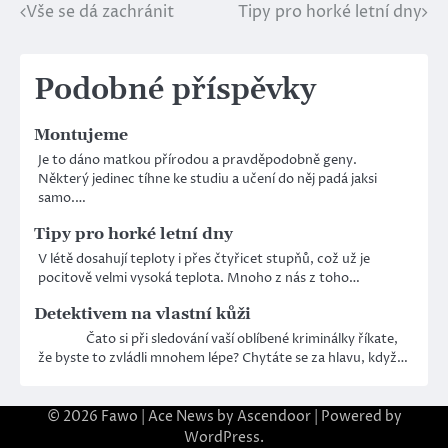
Vše se dá zachránit
Tipy pro horké letní dny
Navigace
pro
Podobné příspěvky
příspěvek
Montujeme
Je to dáno matkou přírodou a pravděpodobně geny.
Některý jedinec tíhne ke studiu a učení do něj padá jaksi
samo.…
Tipy pro horké letní dny
V létě dosahují teploty i přes čtyřicet stupňů, což už je
pocitově velmi vysoká teplota. Mnoho z nás z toho…
Detektivem na vlastní kůži
Čato si při sledování vaší oblíbené kriminálky říkate,
že byste to zvládli mnohem lépe? Chytáte se za hlavu, když…
© 2026
Fawo
| Ace News by
Ascendoor
| Powered by
WordPress
.