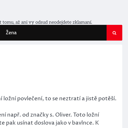
it tomu, až ani vy odsud neodejdete zklamaní.
Žena
ožní povlečení, to se neztratí a jistě potěší.
í např. od značky s. Oliver. Toto ložní
e pak usínat doslova jako v bavlnce. K