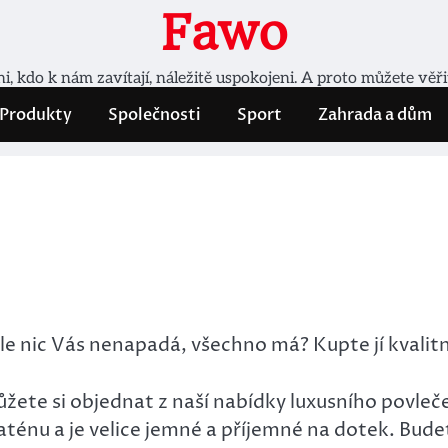
Fawo
, kdo k nám zavítají, náležitě uspokojeni. A proto můžete věř
Produkty
Společnosti
Sport
Zahrada a dům
 nic Vás nenapadá, všechno má? Kupte jí kvalitní l
žete si objednat z naší nabídky luxusního povlečen
ténu a je velice jemné a příjemné na dotek. Budet