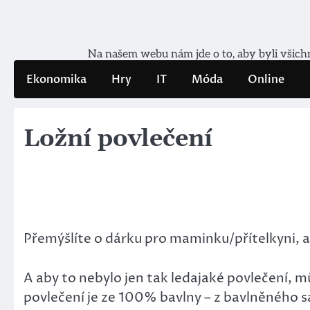
Skip
to
content
Na našem webu nám jde o to, aby byli všichni
Ekonomika
Hry
IT
Móda
Online
Ložní povlečení
Přemýšlíte o dárku pro maminku/přítelkyni, ale
A aby to nebylo jen tak ledajaké povlečení, mů
povlečení je ze 100% bavlny – z bavlněného sa