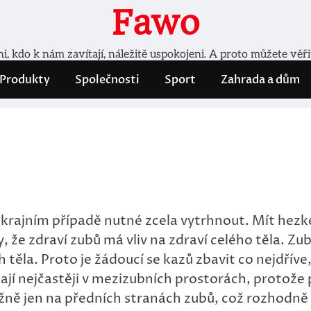
Fawo
, kdo k nám zavítají, náležitě uspokojeni. A proto můžete věř
Produkty
Společnosti
Sport
Zahrada a dům
 krajním případě nutné zcela vytrhnout. Mít hezké
 že zdraví zubů má vliv na zdraví celého těla. Zu
těla. Proto je žádoucí se kazů zbavit co nejdříve, 
ají nejčastěji v mezizubních prostorách, protože
evážně jen na předních stranách zubů, což rozhodně