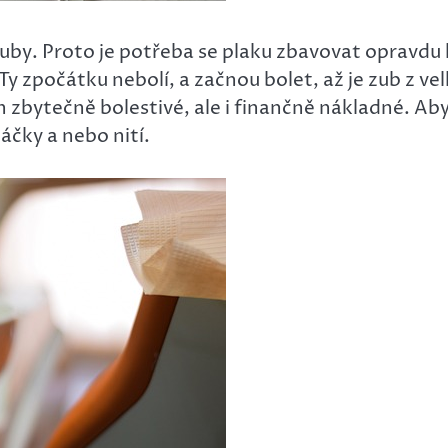
 zuby. Proto je potřeba se plaku zbavovat opravd
Ty zpočátku nebolí, a začnou bolet, až je zub z v
zbytečně bolestivé, ale i finančně nákladné. Aby k
čky a nebo nití.