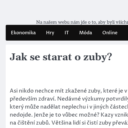
Skip
to
content
Na našem webu nám jde o to, aby byli všichni
Ekonomika
Hry
IT
Móda
Online
Jak se starat o zuby?
Asi nikdo nechce mít zkažené zuby, které je v
především zdraví. Nedávné výzkumy potvrdily,
který může nadělat neplechu i v jiných částech 
nedojde. Jenže je to vůbec možné?
Kazy vznik
na čištění zubů. Většina lidí si čistí zuby př