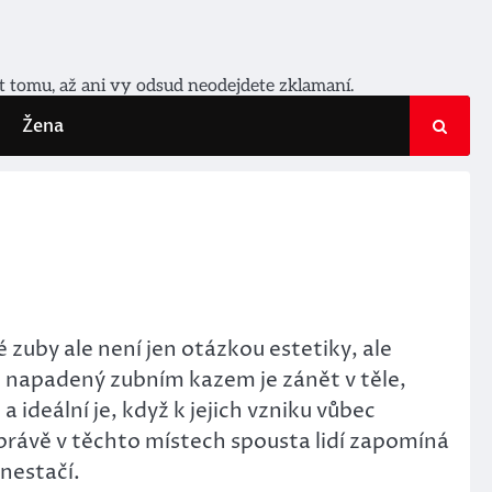
it tomu, až ani vy odsud neodejdete zklamaní.
Žena
 zuby ale není jen otázkou estetiky, ale
b napadený zubním kazem je zánět v těle,
a ideální je, když k jejich vzniku vůbec
 právě v těchto místech spousta lidí zapomíná
 nestačí.