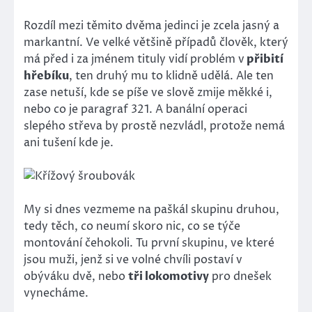
Rozdíl mezi těmito dvěma jedinci je zcela jasný a
markantní. Ve velké většině případů člověk, který
má před i za jménem tituly vidí problém v
přibití
hřebíku
, ten druhý mu to klidně udělá. Ale ten
zase netuší, kde se píše ve slově zmije měkké i,
nebo co je paragraf 321. A banální operaci
slepého střeva by prostě nezvládl, protože nemá
ani tušení kde je.
My si dnes vezmeme na paškál skupinu druhou,
tedy těch, co neumí skoro nic, co se týče
montování čehokoli. Tu první skupinu, ve které
jsou muži, jenž si ve volné chvíli postaví v
obýváku dvě, nebo
tři lokomotivy
pro dnešek
vynecháme.