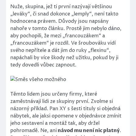
Nuže, skupina, jež ti první nazývají většinou
„leváky“, či snad dokonce „lemply“, není takto
hodnocena právem. Důvody jsou napsány
nahoře v tomto článku. Prostě jim nebylo dáno,
aby pochopili, že mezi „francouzákem“ a
„francouzákem“ je rozdíl. Ve šroubováku vidí
svého nepřítele a dát jim do ruky „flexinu“,
napáchali by více škody než užitku, pokud by ji
tedy dovedli vůbec zapnout.
Těmto lidem jsou určeny firmy, které
zaměstnávají lidi ze skupiny první. Zvolme si
názorný příklad. Pan XY s šesti tituly si objedná
nábytek, ale jaksi opomene v objednávce zmínit
jeho sestavení a montáž tak, aby držel
pohromadě. Ne, ani
návod mu není nic platný
.