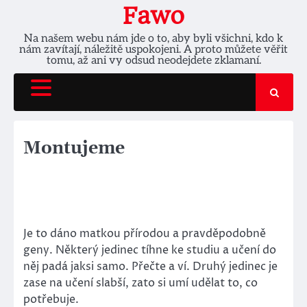
Skip
Fawo
to
Na našem webu nám jde o to, aby byli všichni, kdo k
content
nám zavítají, náležitě uspokojeni. A proto můžete věřit
tomu, až ani vy odsud neodejdete zklamaní.
Montujeme
Je to dáno matkou přírodou a pravděpodobně
geny. Některý jedinec tíhne ke studiu a učení do
něj padá jaksi samo. Přečte a ví. Druhý jedinec je
zase na učení slabší, zato si umí udělat to, co
potřebuje.