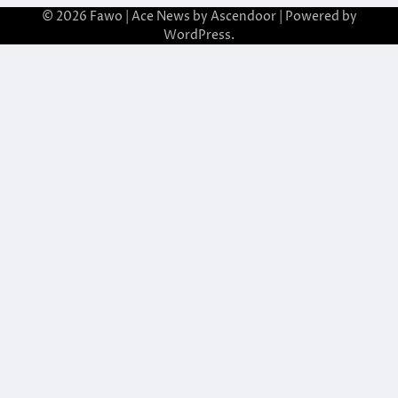
© 2026
Fawo
| Ace News by
Ascendoor
| Powered by
WordPress
.