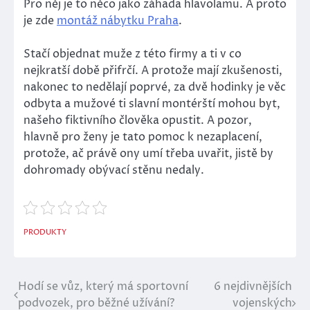
Pro něj je to něco jako záhada hlavolamu. A proto
je zde
montáž nábytku Praha
.
Stačí objednat muže z této firmy a ti v co
nejkratší době přifrčí. A protože mají zkušenosti,
nakonec to nedělají poprvé, za dvě hodinky je věc
odbyta a mužové ti slavní montérští mohou byt,
našeho fiktivního člověka opustit. A pozor,
hlavně pro ženy je tato pomoc k nezaplacení,
protože, ač právě ony umí třeba uvařit, jistě by
dohromady obývací stěnu nedaly.
PRODUKTY
Hodí se vůz, který má sportovní
6 nejdivnějších
Navigace
podvozek, pro běžné užívání?
vojenských