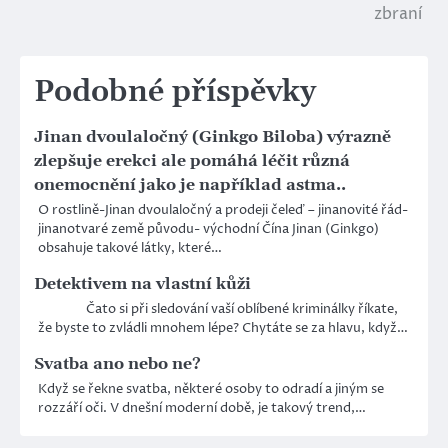
pro
zbraní
příspěvek
Podobné příspěvky
Jinan dvoulaločný (Ginkgo Biloba) výrazně
zlepšuje erekci ale pomáhá léčit různá
onemocnění jako je například astma..
O rostlině-Jinan dvoulaločný a prodeji čeleď – jinanovité řád-
jinanotvaré země původu- východní Čína Jinan (Ginkgo)
obsahuje takové látky, které…
Detektivem na vlastní kůži
Čato si při sledování vaší oblíbené kriminálky říkate,
že byste to zvládli mnohem lépe? Chytáte se za hlavu, když…
Svatba ano nebo ne?
Když se řekne svatba, některé osoby to odradí a jiným se
rozzáří oči. V dnešní moderní době, je takový trend,…