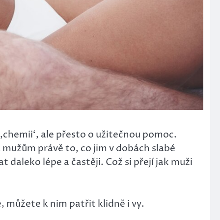
 ‚chemii‘, ale přesto o užitečnou pomoc.
á mužům právě to, co jim v dobách slabé
daleko lépe a častěji. Což si přejí jak muži
, můžete k nim patřit klidně i vy.