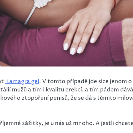
at
Kamagra gel
. V tomto případě jde sice jenom o
álií mužů a tím i kvalitu erekcí, a tím pádem dáv
vého ztopoření penisů, že se dá s těmito milovat 
říjemné zážitky, je u nás už mnoho. A jestli chcete