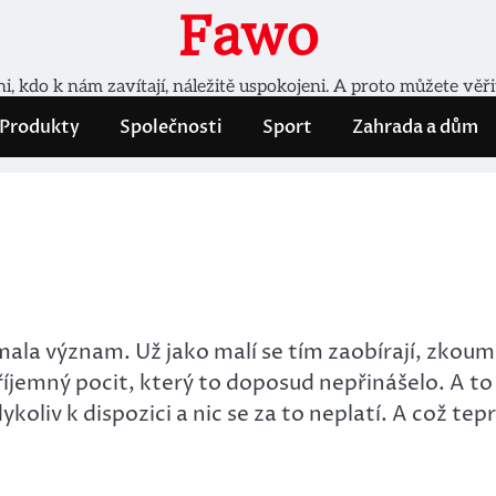
Fawo
, kdo k nám zavítají, náležitě uspokojeni. A proto můžete věř
Produkty
Společnosti
Sport
Zahrada a dům
 význam. Už jako malí se tím zaobírají, zkoumají t
říjemný pocit, který to doposud nepřinášelo. A to
koliv k dispozici a nic se za to neplatí. A což tepr