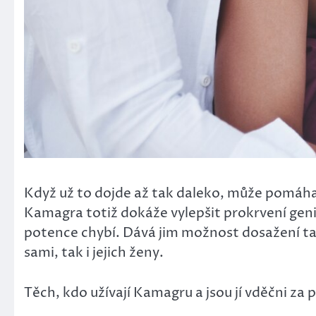
Když už to dojde až tak daleko, může pomáh
Kamagra totiž dokáže vylepšit prokrvení genit
potence chybí. Dává jim možnost dosažení tako
sami, tak i jejich ženy.
Těch, kdo užívají Kamagru a jsou jí vděčni za p