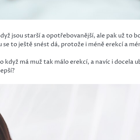
dyž jsou starší a opotřebovanější, ale pak už to b
u se to ještě snést dá, protože i méně erekcí a mé
 když má muž tak málo erekcí, a navíc i docela u
epší?