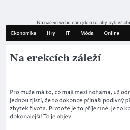
Skip
to
content
Na našem webu nám jde o to, aby byli všichni
Ekonomika
Hry
IT
Móda
Online
Na erekcích záleží
Pro muže má to, co mají mezi nohama, už odmala
jednou zjistí, že to dokonce přináší podivný p
zbytek života. Protože je to příjemné, je to kdy
dokonalejší! To je objev!