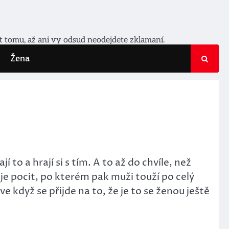
it tomu, až ani vy odsud neodejdete zklamaní.
Žena
o a hrají si s tím. A to až do chvíle, než
 je pocit, po kterém pak muži touží po celý
ve když se přijde na to, že je to se ženou ještě