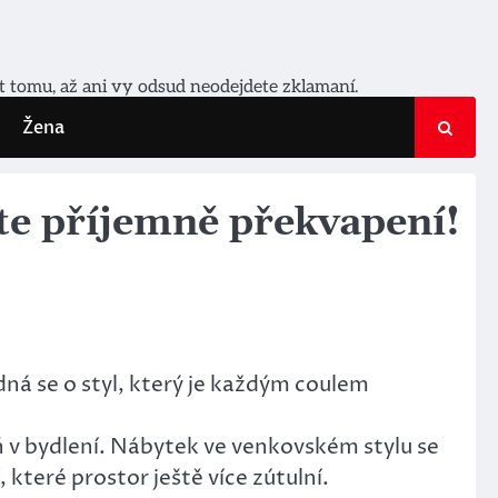
it tomu, až ani vy odsud neodejdete zklamaní.
Žena
te příjemně překvapení!
edná se o styl, který je každým coulem
ň v bydlení. Nábytek ve venkovském stylu se
 které prostor ještě více zútulní.