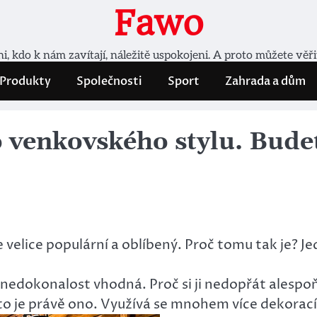
Fawo
, kdo k nám zavítají, náležitě uspokojeni. A proto můžete věř
Produkty
Společnosti
Sport
Zahrada a dům
 venkovského stylu. Bude
je velice populární a oblíbený. Proč tomu tak je? J
á nedokonalost vhodná. Proč si ji nedopřát alespo
 to je právě ono. Využívá se mnohem více dekorací,