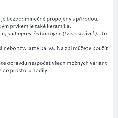
erý je bezpodmínečně propojený s přírodou.
kým prvkem je také keramika.
odina, pult uprostřed kuchyně (tzv. ostrůvek)…
To
á nebo tzv. latté barva. Na zdi můžete použít
ete opravdu nespočet všech možných variant
e do prostoru hodily.