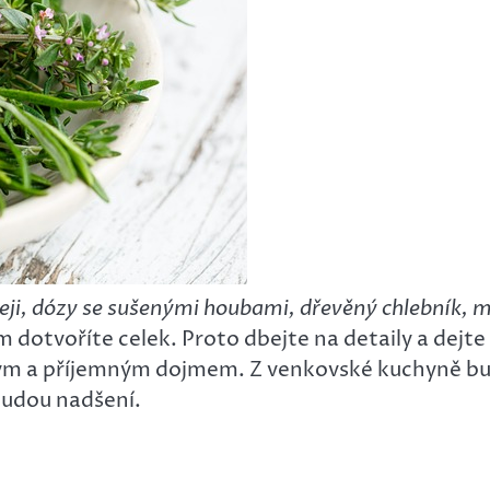
leji, dózy se sušenými houbami, dřevěný chlebník,
dotvoříte celek. Proto dbejte na detaily a dejte s
ným a příjemným dojmem. Z venkovské kuchyně bud
 budou nadšení.