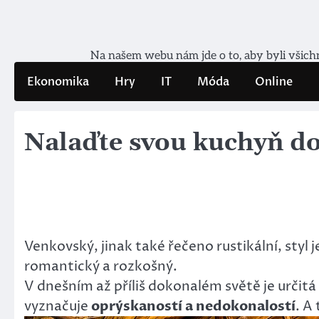
Skip
to
content
Na našem webu nám jde o to, aby byli všichni
Ekonomika
Hry
IT
Móda
Online
Nalaďte svou kuchyň do
Venkovský, jinak také řečeno rustikální, styl 
romantický a rozkošný.
V dnešním až příliš dokonalém světě je určit
vyznačuje
oprýskaností a nedokonalostí
. A