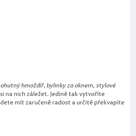
 mohutný hmoždíř, bylinky za oknem, stylové
i na nich záležet. Jedině tak vytvoříte
ete mít zaručeně radost a určitě překvapíte