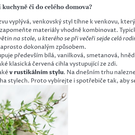
ši kuchyně či do celého domova?
 názvu vyplývá, venkovský styl tíhne k venkovu, kt
Nezapomeňte materiály vhodně kombinovat. Typic
 květin na stole, u kterého se při večeři sejde celá r
tyl naprosto dokonalým způsobem.
upuje především bílá, vanilková, smetanová, hněd
é klasická červená cihla vystupující ze zdi.
také
v rustikálním stylu
. Na dnešním trhu nalezn
ha stylech. Proto vybírejte i spotřebiče tak, aby s