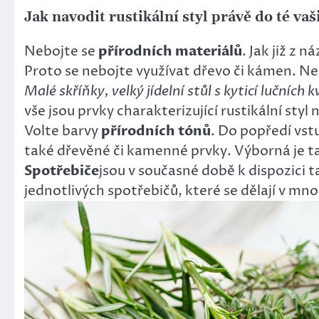
Jak navodit rustikální styl právě do té va
Nebojte se
přírodních materiálů
. Jak již z
Proto se nebojte využívat dřevo či kámen. 
Malé skříňky, velký jídelní stůl s kyticí lučních
vše jsou prvky charakterizující rustikální s
Volte barvy
přírodních tónů
. Do popředí vst
také dřevěné či kamenné prvky. Výborná je tak
Spotřebiče
jsou v současné době k dispozici 
jednotlivých spotřebičů, které se dělají v mno