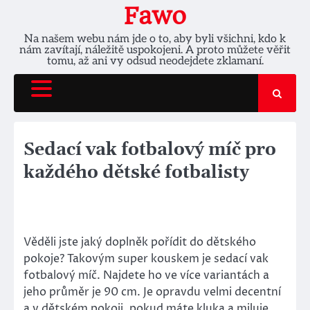
Skip
Fawo
to
Na našem webu nám jde o to, aby byli všichni, kdo k
content
nám zavítají, náležitě uspokojeni. A proto můžete věřit
tomu, až ani vy odsud neodejdete zklamaní.
Sedací vak fotbalový míč pro
každého dětské fotbalisty
Věděli jste jaký doplněk pořídit do dětského
pokoje? Takovým super kouskem je sedací vak
fotbalový míč. Najdete ho ve více variantách a
jeho průměr je 90 cm. Je opravdu velmi decentní
a v dětském pokoji, pokud máte kluka a miluje