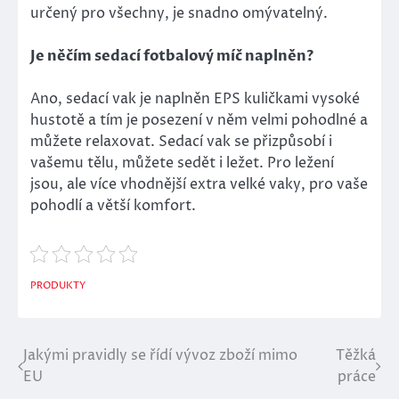
určený pro všechny, je snadno omývatelný.
Je něčím sedací fotbalový míč naplněn?
Ano, sedací vak je naplněn EPS kuličkami vysoké
hustotě a tím je posezení v něm velmi pohodlné a
můžete relaxovat. Sedací vak se přizpůsobí i
vašemu tělu, můžete sedět i ležet. Pro ležení
jsou, ale více vhodnější extra velké vaky, pro vaše
pohodlí a větší komfort.
PRODUKTY
Jakými pravidly se řídí vývoz zboží mimo
Těžká
Navigace
EU
práce
pro