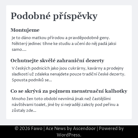
příspěvek
Podobné příspěvky
Montujeme
Je to dáno matkou přírodou a pravděpodobně geny.
Některý jedinec tíhne ke studiu a učení do něj padá jaksi
samo.…
Ochutnejte skvělé zahraniční dezerty
V českých podnicích jako jsou cukrárny, kavárny a prodejny
sladkostí už zdaleka nenajdete pouze tradiční české dezerty.
Spousta podniků se…
Co se skrývá za pojmem menstruační kalhotky
Mnoho žen toto období nevnímá jinak než častějšími
návštěvami toalet, jiné by si nejraději zalezly pod peřinu a
zůstaly zde…
© 2026
Fawo
| Ace News by
Ascendoor
| Powered by
WordPress
.