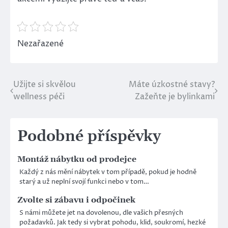
Nezařazené
Užijte si skvělou
Máte úzkostné stavy?
Navigace
wellness péči
Zažeňte je bylinkami
pro
příspěvek
Podobné příspěvky
Montáž nábytku od prodejce
Každý z nás mění nábytek v tom případě, pokud je hodně
starý a už neplní svojí funkci nebo v tom…
Zvolte si zábavu i odpočinek
S námi můžete jet na dovolenou, dle vašich přesných
požadavků. Jak tedy si vybrat pohodu, klid, soukromí, hezké