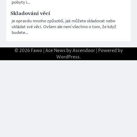
pobyty i…
Skladování věcí
Je opravdu mnoho způsobů, jak můžete skladovat nebo
ukládat své věci. Ovšem ale není všechno o tom, že když
budete…
© 2026
Fawo
| Ace News by
Ascendoor
| Powered by
WordPress
.