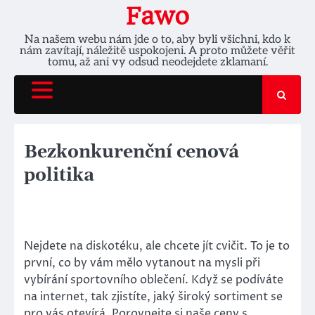
Skip
Fawo
to
Na našem webu nám jde o to, aby byli všichni, kdo k
content
nám zavítají, náležitě uspokojeni. A proto můžete věřit
tomu, až ani vy odsud neodejdete zklamaní.
Bezkonkurenční cenová
politika
Nejdete na diskotéku, ale chcete jít cvičit. To je to
první, co by vám mělo vytanout na mysli při
vybírání sportovního oblečení. Když se podíváte
na internet, tak zjistíte, jaký široký sortiment se
pro vás otevírá. Porovnejte si naše ceny s