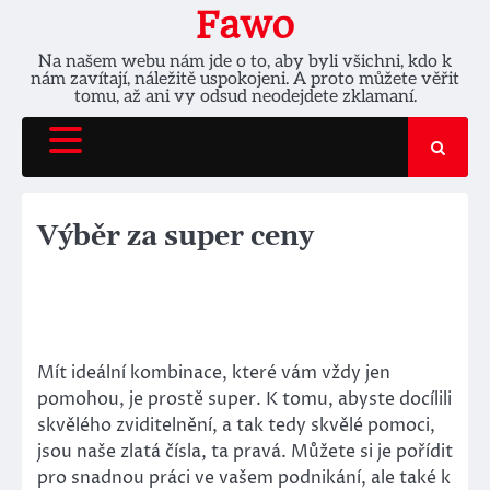
Skip
Fawo
to
Na našem webu nám jde o to, aby byli všichni, kdo k
content
nám zavítají, náležitě uspokojeni. A proto můžete věřit
tomu, až ani vy odsud neodejdete zklamaní.
Výběr za super ceny
Mít ideální kombinace, které vám vždy jen
pomohou, je prostě super. K tomu, abyste docílili
skvělého zviditelnění, a tak tedy skvělé pomoci,
jsou naše
zlatá čísla
, ta pravá. Můžete si je pořídit
pro snadnou práci ve vašem podnikání, ale také k