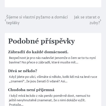
Šijeme si vlastní pyžamo a domácí
Jak se starat o
Navigace
tepláky
zuby?
pro
příspěvek
Podobné příspěvky
Zábradlí do každé domácnosti.
Bezpečnost je pro nás nadevše! Jenomže o čem se to tu nyní
bavíme? No přece o zábradlí, které musíte mít…
Dívá se někdo?
Když jdete po ulici, všímáte si někdo, kolik lidí má na levé ruce
„znamení“, že jsou ženatí či vdané? Asi…
Chudoba není příjemná
I když mívá leckdo z nás peněz poměrně dost, nemusí to
ještě nevyhnutelně znamenat, že s nimi dokáže vyžít.
Protože…