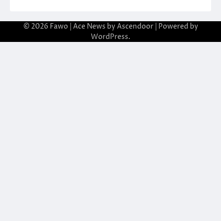
© 2026
Fawo
| Ace News by
Ascendoor
| Powered by
WordPress
.