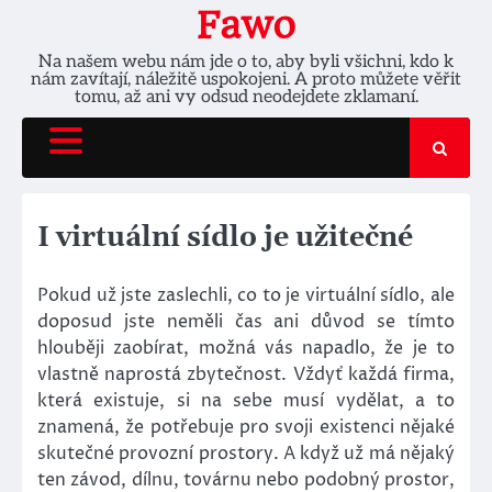
Skip
Fawo
to
Na našem webu nám jde o to, aby byli všichni, kdo k
content
nám zavítají, náležitě uspokojeni. A proto můžete věřit
tomu, až ani vy odsud neodejdete zklamaní.
I virtuální sídlo je užitečné
Pokud už jste zaslechli, co to je virtuální sídlo, ale
doposud jste neměli čas ani důvod se tímto
hlouběji zaobírat, možná vás napadlo, že je to
vlastně naprostá zbytečnost. Vždyť každá firma,
která existuje, si na sebe musí vydělat, a to
znamená, že potřebuje pro svoji existenci nějaké
skutečné provozní prostory. A když už má nějaký
ten závod, dílnu, továrnu nebo podobný prostor,