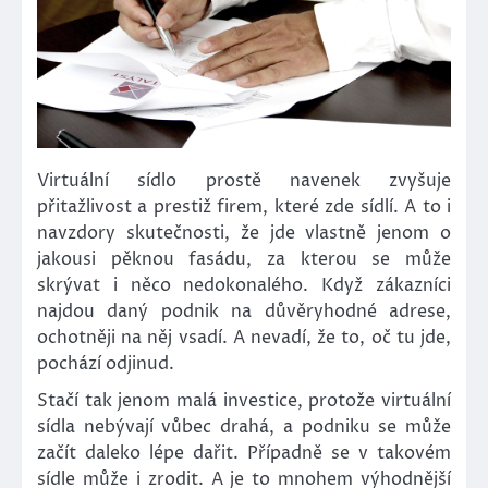
Virtuální sídlo prostě navenek zvyšuje
přitažlivost a prestiž firem, které zde sídlí. A to i
navzdory skutečnosti, že jde vlastně jenom o
jakousi pěknou fasádu, za kterou se může
skrývat i něco nedokonalého. Když zákazníci
najdou daný podnik na důvěryhodné adrese,
ochotněji na něj vsadí. A nevadí, že to, oč tu jde,
pochází odjinud.
Stačí tak jenom malá investice, protože virtuální
sídla nebývají vůbec drahá, a podniku se může
začít daleko lépe dařit. Případně se v takovém
sídle může i zrodit. A je to mnohem výhodnější