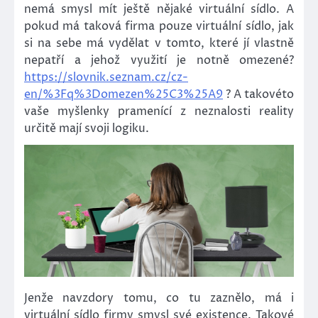
nemá smysl mít ještě nějaké virtuální sídlo. A
pokud má taková firma pouze virtuální sídlo, jak
si na sebe má vydělat v tomto, které jí vlastně
nepatří a jehož využití je notně omezené?
https://slovnik.seznam.cz/cz-
en/%3Fq%3Domezen%25C3%25A9
? A takovéto
vaše myšlenky pramenící z neznalosti reality
určitě mají svoji logiku.
Jenže navzdory tomu, co tu zaznělo, má i
virtuální sídlo firmy smysl své existence. Takové