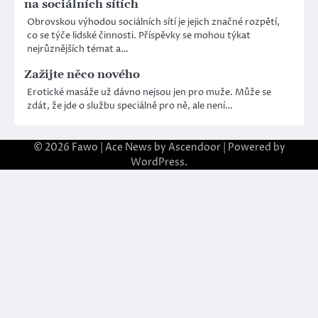
na sociálních sítích
Obrovskou výhodou sociálních sítí je jejich značné rozpětí,
co se týče lidské činnosti. Příspěvky se mohou týkat
nejrůznějších témat a…
Zažijte něco nového
Erotické masáže už dávno nejsou jen pro muže. Může se
zdát, že jde o službu speciálně pro ně, ale není…
© 2026
Fawo
| Ace News by
Ascendoor
| Powered by
WordPress
.