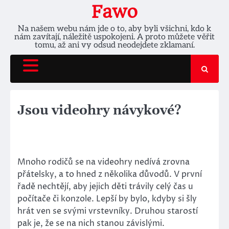
Skip
Fawo
to
Na našem webu nám jde o to, aby byli všichni, kdo k
content
nám zavítají, náležitě uspokojeni. A proto můžete věřit
tomu, až ani vy odsud neodejdete zklamaní.
Jsou videohry návykové?
Mnoho rodičů se na videohry nedívá zrovna
přátelsky, a to hned z několika důvodů. V první
řadě nechtějí, aby jejich děti trávily celý čas u
počítače či konzole. Lepší by bylo, kdyby si šly
hrát ven se svými vrstevníky. Druhou starostí
pak je, že se na nich stanou závislými.