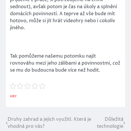
sednout), avšak potom je čas na úkoly a splnění
domácích povinností. A teprve až vše bude mít
hotovo, může si jít hrát videohry nebo i cokoliv
jiného.
Tak pomůžeme našemu potomku najít
rovnováhu mezi jeho zálibami a povinnostmi, což
se mu do budoucna bude více než hodit.
HRY
Druhy zahrad a jejich využití. Která je
Důležitá
Navigace
vhodná pro vás?
technologie