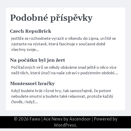
pro
příspěvek
Podobné příspěvky
Czech RepuBrick
Jestliže se rozhodnete vyrazit o víkendu do Lipna, určitě se
zastavte na výstavě, která fascinuje v současné době
všechny svoje…
Na počátku byl jen žert
Počítačových virů se někdy obáváme snad ještě o něco více
nežli těch, které útočí na naše zdraví v podzimním období.…
Montessori hračky
Když budete hrát různé hry, tak samozřejmě, že potom
nebudete smutní a budete také relaxovat, protože každý
člověk, i když…
© 2026
Fawo
| Ace News by
Ascendoor
| Powered by
WordPress
.