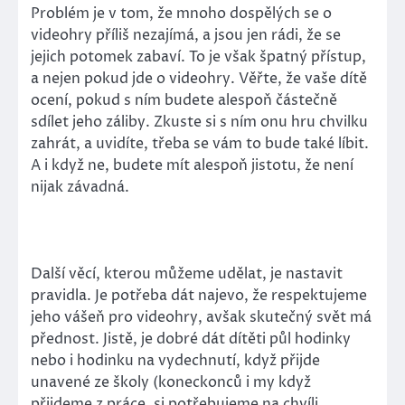
Problém je v tom, že mnoho dospělých se o
videohry příliš nezajímá, a jsou jen rádi, že se
jejich potomek zabaví. To je však špatný přístup,
a nejen pokud jde o videohry. Věřte, že vaše dítě
ocení, pokud s ním budete alespoň částečně
sdílet jeho záliby. Zkuste si s ním onu hru chvilku
zahrát, a uvidíte, třeba se vám to bude také líbit.
A i když ne, budete mít alespoň jistotu, že není
nijak závadná.
Další věcí, kterou můžeme udělat, je nastavit
pravidla. Je potřeba dát najevo, že respektujeme
jeho vášeň pro videohry, avšak skutečný svět má
přednost. Jistě, je dobré dát dítěti půl hodinky
nebo i hodinku na vydechnutí, když přijde
unavené ze školy (koneckonců i my když
přijdeme z práce, si potřebujeme na chvíli