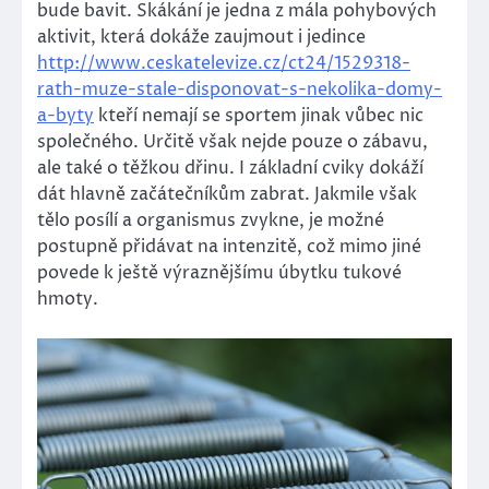
bude bavit. Skákání je jedna z mála pohybových
aktivit, která dokáže zaujmout i jedince
http://www.ceskatelevize.cz/ct24/1529318-
rath-muze-stale-disponovat-s-nekolika-domy-
a-byty
kteří nemají se sportem jinak vůbec nic
společného. Určitě však nejde pouze o zábavu,
ale také o těžkou dřinu. I základní cviky dokáží
dát hlavně začátečníkům zabrat. Jakmile však
tělo posílí a organismus zvykne, je možné
postupně přidávat na intenzitě, což mimo jiné
povede k ještě výraznějšímu úbytku tukové
hmoty.