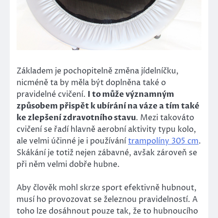
Základem je pochopitelně změna jídelníčku,
nicméně ta by měla být doplněna také o
pravidelné cvičení.
I to může významným
způsobem přispět k ubírání na váze a tím také
ke zlepšení zdravotního stavu
. Mezi takováto
cvičení se řadí hlavně aerobní aktivity typu kolo,
ale velmi účinné je i používání
trampolíny 305 cm
.
Skákání je totiž nejen zábavné, avšak zároveň se
při něm velmi dobře hubne.
Aby člověk mohl skrze sport efektivně hubnout,
musí ho provozovat se železnou pravidelností. A
toho lze dosáhnout pouze tak, že to hubnoucího