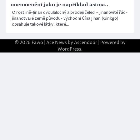
onemocnění jako je například astma..
O rostlině-Jinan dvoulaločný a prodeji čeleď – jinanovité řád-
jinanotvaré země původu- východní Čína Jinan (Ginkgo)
obsahuje takové látky, které…
© 2026
Fawo
| Ace News by
Ascendoor
| Powered by
WordPress
.