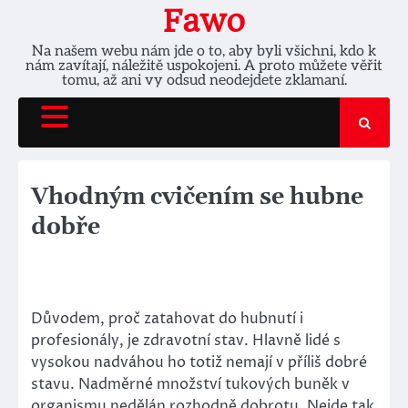
Skip
Fawo
to
Na našem webu nám jde o to, aby byli všichni, kdo k
content
nám zavítají, náležitě uspokojeni. A proto můžete věřit
tomu, až ani vy odsud neodejdete zklamaní.
Vhodným cvičením se hubne
dobře
Důvodem, proč zatahovat do hubnutí i
profesionály, je zdravotní stav. Hlavně lidé s
vysokou nadváhou ho totiž nemají v příliš dobré
stavu. Nadměrné množství tukových buněk v
organismu nedělán rozhodně dobrotu. Nejde tak