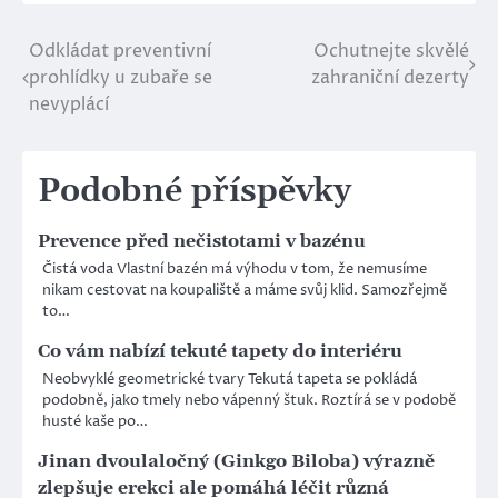
Odkládat preventivní
Ochutnejte skvělé
Navigace
prohlídky u zubaře se
zahraniční dezerty
pro
nevyplácí
příspěvek
Podobné příspěvky
Prevence před nečistotami v bazénu
Čistá voda Vlastní bazén má výhodu v tom, že nemusíme
nikam cestovat na koupaliště a máme svůj klid. Samozřejmě
to…
Co vám nabízí tekuté tapety do interiéru
Neobvyklé geometrické tvary Tekutá tapeta se pokládá
podobně, jako tmely nebo vápenný štuk. Roztírá se v podobě
husté kaše po…
Jinan dvoulaločný (Ginkgo Biloba) výrazně
zlepšuje erekci ale pomáhá léčit různá